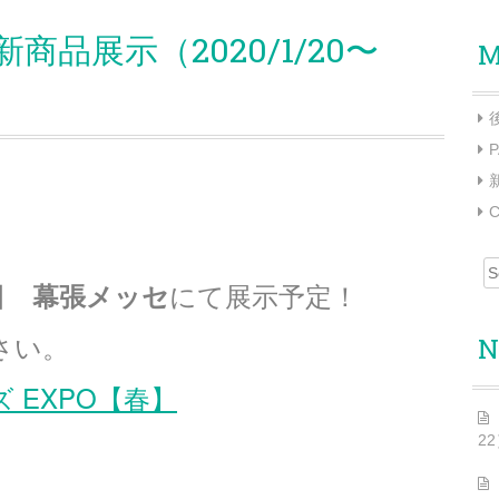
商品展示（2020/1/20〜
M
C
Sear
にて展示予定！
日 幕張メッセ
さい。
N
ズ EXPO【春】
2