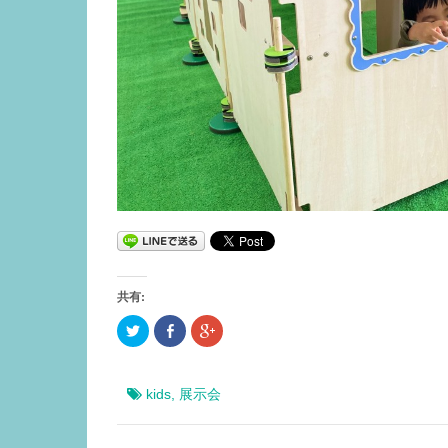
共有:
ク
F
ク
リ
a
リ
ッ
c
ッ
ク
e
ク
し
b
し
て
o
て
kids
,
展示会
T
o
G
w
k
o
i
で
o
t
共
g