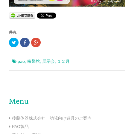
共有:
ク
F
ク
リ
a
リ
ッ
c
ッ
ク
e
ク
し
b
し
て
o
て
pao
,
宗麟館
,
展示会
,
１２月
T
o
G
w
k
o
i
で
o
t
共
g
t
有
l
e
(
e
r
新
+
で
し
で
共
い
共
有
ウ
有
Menu
(
ィ
(
新
ン
新
し
ド
し
い
ウ
い
ウ
で
ウ
ィ
開
ィ
後藤体器株式会社 幼児向け遊具のご案内
ン
き
ン
ド
ま
ド
PAO製品
ウ
す
ウ
で
)
で